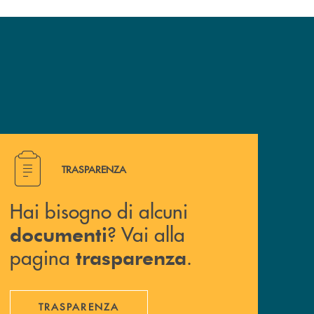
Hai bisogno di alcuni documenti ? Vai alla pagina traspa
TRASPARENZA
Hai bisogno di alcuni
? Vai alla
documenti
pagina
.
trasparenza
TRASPARENZA