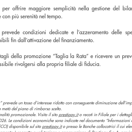
per offrire maggiore semplicità nella gestione del bila
 con più serenità nel tempo.
 prevede condizioni dedicate e l’azzeramento delle spes
bili fin dall’attivazione del finanziamento.
ttagli della promozione “Taglia la Rata” e ricevere un prev
ibile rivolgersi alla propria filiale di fiducia.
 prevede un tasso d’interesse ridotto con conseguente diminuzione dell’impo
a metà del piano di rimborso scelto.
alità promozionale. Visita il sito
prestipay.it
o recati in Filiale per i dettagl
. Le condizioni economiche sono indicate nel documento “Informazioni e
CCI) disponibile sul sito
prestipay.it
o presso le Banche collocatrici il cui ele
ziamento è soggetta a valutazione e approvazione di Prestipay S.p.A. previ