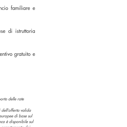
ncio familiare e
e di istruttoria
entivo gratuito e
rto delle rate
i dell’offerta valida
uropee di base sul
nco è disponibile sul
o accertamento dei