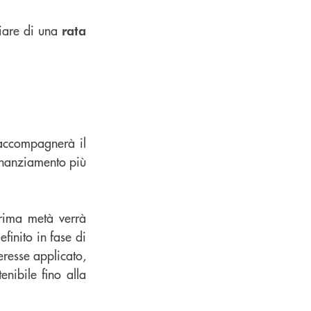
iare di una
rata
e accompagnerà il
 finanziamento più
prima metà verrà
finito in fase di
eresse applicato,
nibile fino alla