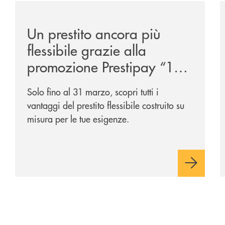
ggio-a-lungo-termine-per-auto-e-veicoli-commerciali/
/news/prestipay-110-volte-su-misura-per-te/
/
Un prestito ancora più
flessibile grazie alla
promozione Prestipay “110
Volte Su Misura per Te!”
Solo fino al 31 marzo, scopri tutti i
vantaggi del prestito flessibile costruito su
misura per le tue esigenze.