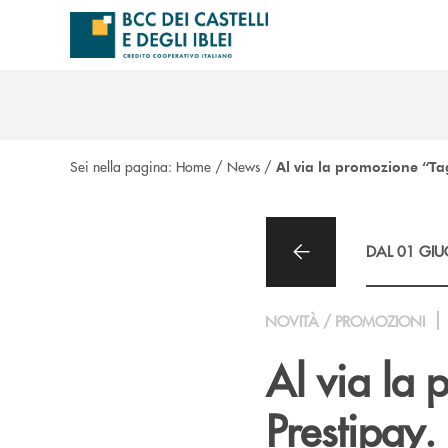
Salta al contenuto principale
Sei nella pagina:
Home
/
News
/
Al via la promozione “Tagl
DAL 01 GIU
NOVITÀ / PROMOZIONI
Al via la 
Prestipay. 