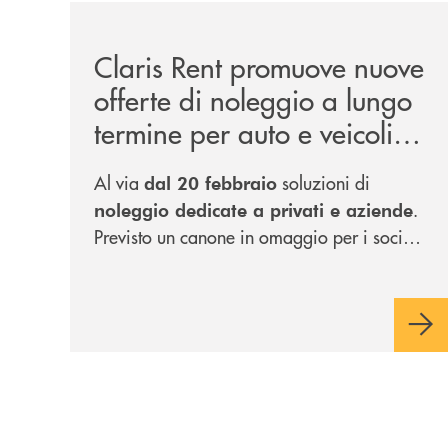
/news/claris-rent-promuove-nuove-offerte-di-nole
Claris Rent promuove nuove
offerte di noleggio a lungo
termine per auto e veicoli
commerciali
Al via
soluzioni di
dal 20 febbraio
.
noleggio dedicate a privati e aziende
Previsto un canone in omaggio per i soci
delle banche del Gruppo.