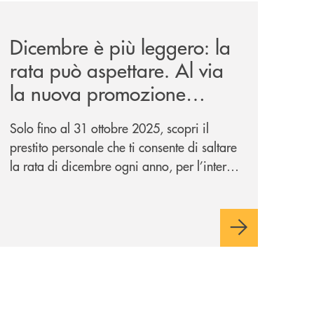
news/salta-la-rata-di-prestipay-solo-fino-al-31-ottobre-20
Dicembre è più leggero: la
rata può aspettare. Al via
la nuova promozione
“Salta la Rata” di
Solo fino al 31 ottobre 2025, scopri il
Prestipay.
prestito personale che ti consente di saltare
la rata di dicembre ogni anno, per l’intera
durata del finanziamento. In più con il
concorso “Prestipay: la scelta che ti
premia”, ottieni un prestito Prestipay e puoi
vincere uno dei 400 Buoni Regalo
Amazon.it* da 50€ in palio.