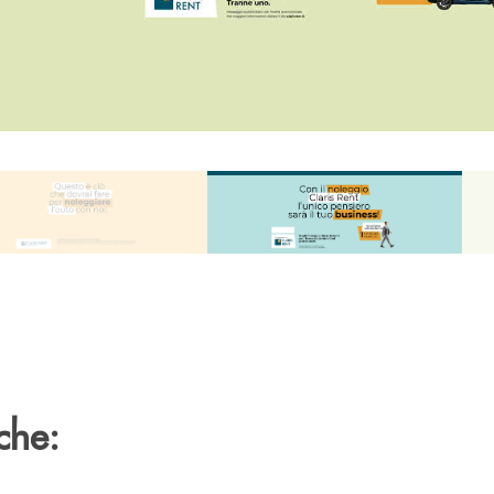
use
che: