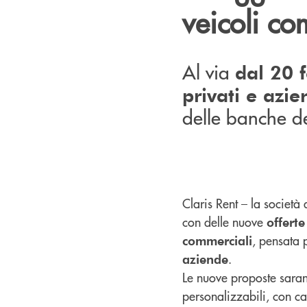
veicoli co
Al via
dal 20 
privati e azi
delle banche d
Claris Rent – la societ
con delle nuove
offert
, pensata 
commerciali
.
aziende
Le nuove proposte saran
personalizzabili, con c