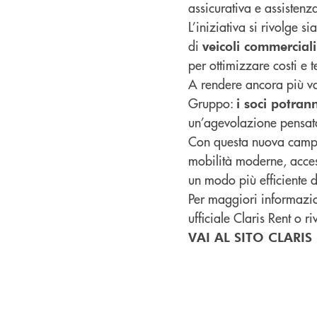
assicurativa e assistenz
L’iniziativa si rivolge s
di
veicoli commerciali
per ottimizzare costi e 
A rendere ancora più van
Gruppo:
i soci potra
un’agevolazione pensata
Con questa nuova campa
mobilità moderne, acces
un modo più efficiente 
Per maggiori informazion
ufficiale Claris Rent o r
VAI AL SITO CLARI