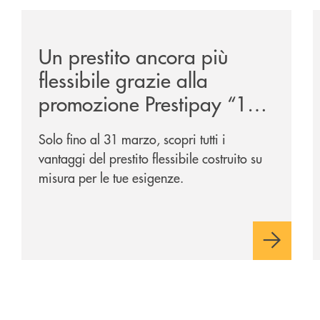
ipay-il-prestito-personale-che-si-fa-in-due-per-te/
/news/prestipay-110-volte-su-misura-per-te/
/
Un prestito ancora più
flessibile grazie alla
promozione Prestipay “110
Volte Su Misura per Te!”
Solo fino al 31 marzo, scopri tutti i
vantaggi del prestito flessibile costruito su
misura per le tue esigenze.