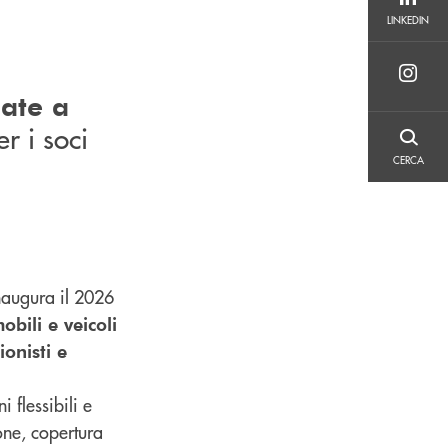
LINKEDIN
LINKEDIN
ate a
r i soci
CERCA
CERCA
naugura il 2026
obili e veicoli
ionisti e
 flessibili e
one, copertura