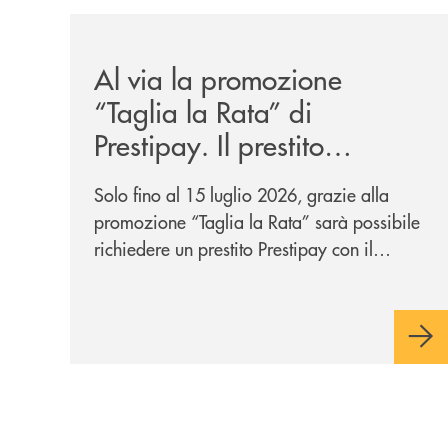
/news/al-via-la-promozione-taglia-la-rata-di-prest
Al via la promozione
“Taglia la Rata” di
Prestipay. Il prestito
personale che si fa in due
Solo fino al 15 luglio 2026, grazie alla
per te!
promozione “Taglia la Rata” sarà possibile
richiedere un prestito Prestipay con il
vantaggio di una rata più leggera da metà
piano di rimborso.