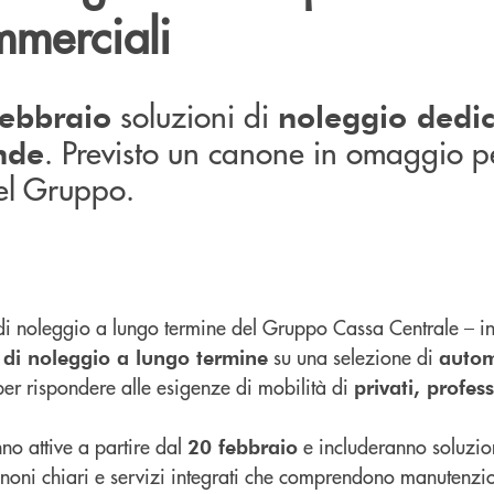
mmerciali
soluzioni di
febbraio
noleggio dedic
. Previsto un canone in omaggio pe
ende
el Gruppo.
à di noleggio a lungo termine del Gruppo Cassa Centrale – i
su una selezione di
e di noleggio a lungo termine
autom
per rispondere alle esigenze di mobilità di
privati, profess
no attive a partire dal
e includeranno soluzioni
20 febbraio
anoni chiari e servizi integrati che comprendono manutenzi