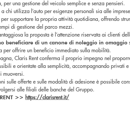
a, per una gestione del veicolo semplice e senza pensieri.
ia a chi utilizza l’auto per esigenze personali sia alle impre
per supportare la propria attività quotidiana, offrendo stru
tempi di gestione del parco mezzi.
taggiosa la proposta è l’attenzione riservata ai clienti del
s
nno beneficiare di un canone di noleggio in omaggio
 per offrire un beneficio immediato sulla mobilità.
gna, Claris Rent conferma il proprio impegno nel proporre
sibili e orientate alla semplicità, accompagnando privati e
di muoversi.
i sulle offerte e sulle modalità di adesione è possibile consu
ivolgersi alle filiali delle banche del Gruppo.
https://clarisrent.it/
S RENT >>