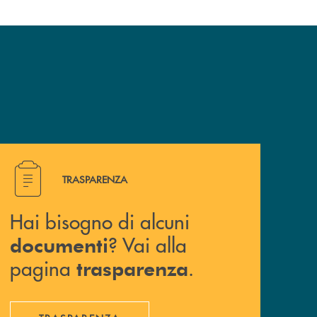
Hai bisogno di alcuni documenti ? Vai alla pagina traspa
TRASPARENZA
Hai bisogno di alcuni
? Vai alla
documenti
pagina
.
trasparenza