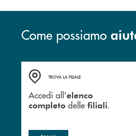
Come possiamo
aiut
Accedi all' elenco completo delle filiali .
TROVA LA FILIALE
Accedi all'
elenco
delle
.
completo
filiali