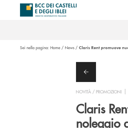
Salta al contenuto principale
Sei nella pagina:
Home
/
News
/
Claris Rent promuove nuo
NOVITÀ / PROMOZIONI
Claris Ren
noleggio 