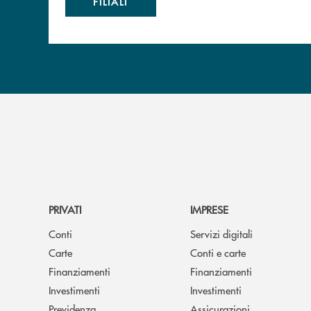
FILIALI
PRIVATI
IMPRESE
Conti
Servizi digitali
Carte
Conti e carte
Finanziamenti
Finanziamenti
Investimenti
Investimenti
Previdenza
Assicurazioni