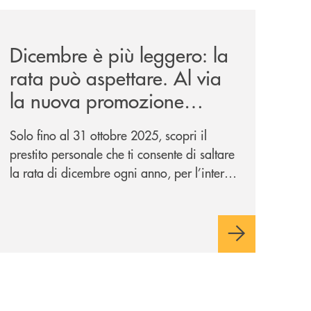
news/salta-la-rata-di-prestipay-solo-fino-al-31-ottobre-20
Dicembre è più leggero: la
rata può aspettare. Al via
la nuova promozione
“Salta la Rata” di
Solo fino al 31 ottobre 2025, scopri il
Prestipay.
prestito personale che ti consente di saltare
la rata di dicembre ogni anno, per l’intera
durata del finanziamento. In più con il
concorso “Prestipay: la scelta che ti
premia”, ottieni un prestito Prestipay e puoi
vincere uno dei 400 Buoni Regalo
Amazon.it* da 50€ in palio.