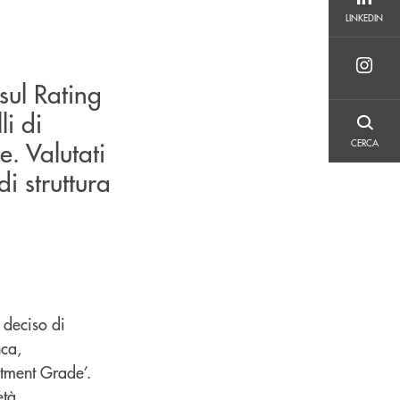
LINKEDIN
LINKEDIN
sul Rating
li di
CERCA
e. Valutati
CERCA
di struttura
 deciso di
nca,
stment Grade’.
età