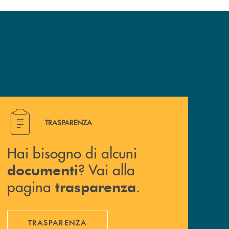
Hai bisogno di alcuni documenti ? Vai alla pagina traspa
TRASPARENZA
Hai bisogno di alcuni
? Vai alla
documenti
pagina
.
trasparenza
TRASPARENZA