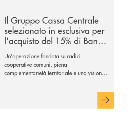
entrale/
glano-la-partnership-strategica/
news/il-gruppo-cassa-centrale-selezionato-in-esclusiva-p
Il Gruppo Cassa Centrale
selezionato in esclusiva per
l'acquisto del 15% di Banca
Cambiano 1884
Un'operazione fondata su radici
cooperative comuni, piena
complementarietà territoriale e una visione
industriale di lungo periodo, nel pieno
rispetto dell'autonomia di Banca
Cambiano. Nei prossimi giorni verrà
avviato il periodo di negoziazione
esclusiva per la finalizzazione
dell’operazione.