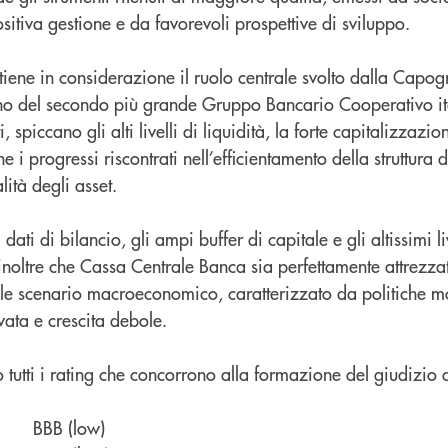
sitiva gestione e da favorevoli prospettive di sviluppo.
tiene in considerazione il ruolo centrale svolto dalla Cap
rno del secondo più grande Gruppo Bancario Cooperativo ita
, spiccano gli alti livelli di liquidità, la forte capitalizzazi
e i progressi riscontrati nell’efficientamento della struttura
ità degli asset.
dati di bilancio, gli ampi buffer di capitale e gli altissimi liv
noltre che Cassa Centrale Banca sia perfettamente attrezzat
uale scenario macroeconomico, caratterizzato da politiche m
evata e crescita debole.
o tutti i rating che concorrono alla formazione del giudizio
ing BBB (low)