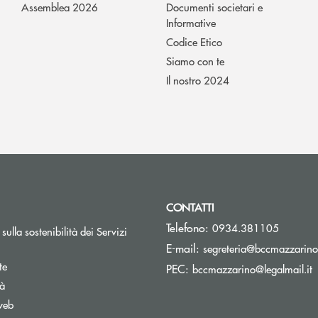
Assemblea 2026
Documenti societari e
Informative
Codice Etico
Siamo con te
Il nostro 2024
CONTATTI
Telefono:
0934.381105
sulla sostenibilità dei Servizi
E-mail:
segreteria@bccmazzarino.
te
(
PEC:
bccmazzarino@legalmail.it
tà
web