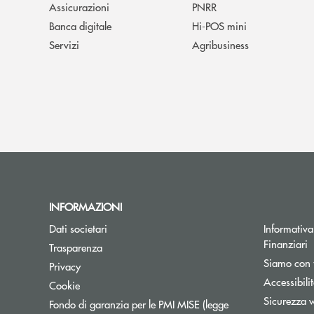
Assicurazioni
PNRR
Banca digitale
Hi-POS mini
Servizi
Agribusiness
INFORMAZIONI
Dati societari
Informativa 
Finanziari
Trasparenza
Siamo con 
Privacy
Accessibili
Cookie
Sicurezza 
Fondo di garanzia per le PMI MISE (legge