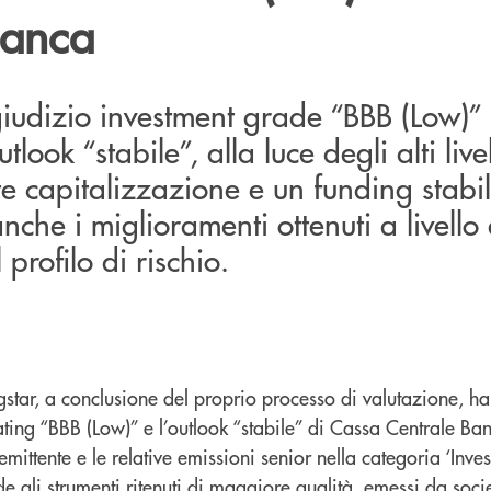
Banca
iudizio investment grade “BBB (Low)” 
look “stabile”, alla luce degli alti livel
rte capitalizzazione e un funding stabil
che i miglioramenti ottenuti a livello 
profilo di rischio.
tar, a conclusione del proprio processo di valutazione, ha
ating “BBB (Low)” e l’outlook “stabile” di Cassa Centrale Ba
mittente e le relative emissioni senior nella categoria ‘Inve
 gli strumenti ritenuti di maggiore qualità, emessi da soci