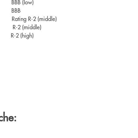
bt BBB (low)
ts BBB
Rating R-2 (middle)
R-2 (middle)
s R-2 (high)
che: