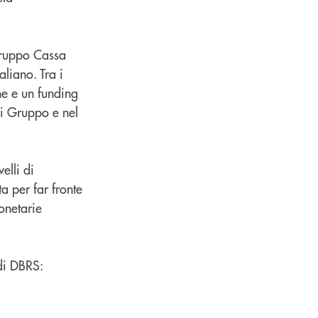
ogruppo Cassa
liano. Tra i
one e un funding
 di Gruppo e nel
elli di
a per far fronte
onetarie
 di DBRS: