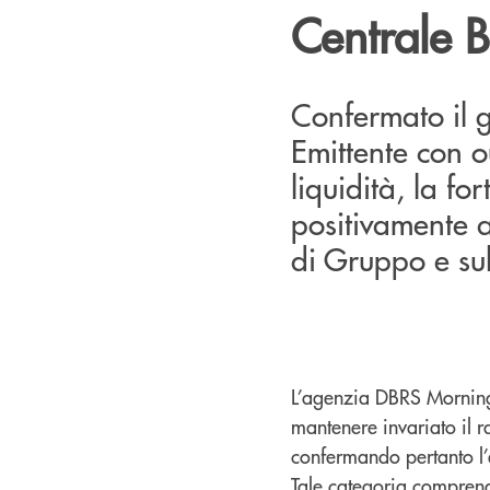
Centrale 
Confermato il g
Emittente con out
liquidità, la fo
positivamente an
di Gruppo e sul 
L’agenzia DBRS Mornings
mantenere invariato il r
confermando pertanto l’e
Tale categoria comprende