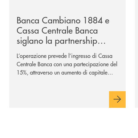
nclude-il-proprio-percorso-alla-guida-del-gruppo-cassa-c
/news/banca-cambiano-1884-e-cassa-centrale-banca-si
/
Banca Cambiano 1884 e
Cassa Centrale Banca
siglano la partnership
strategica
L’operazione prevede l’ingresso di Cassa
Centrale Banca con una partecipazione del
15%, attraverso un aumento di capitale
riservato di 40 milioni di euro. Una
partnership industriale strategica, fondata
sulla condivisione di valori comuni e sulla
prossimità ai territori, per ampliare l’offerta
e sostenere nuove opportunità di crescita e
sviluppo.