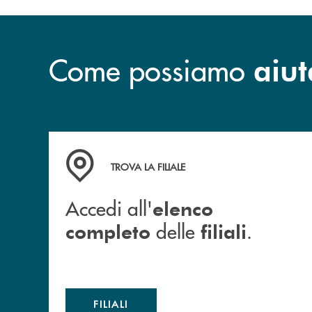
Credito Cooperativo Socie ha raggiunto
una dimensione di vertice nel panorama
bancario italiano.
Come possiamo
aiut
Accedi all' elenco completo delle filiali .
TROVA LA FILIALE
Accedi all'
elenco
delle
.
completo
filiali
FILIALI