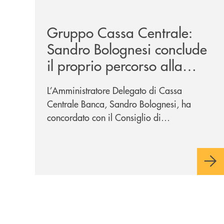
/news/gruppo-cassa-centrale-sandro-bolognesi-co
Gruppo Cassa Centrale:
Sandro Bolognesi conclude
il proprio percorso alla
guida del Gruppo Cassa
L’Amministratore Delegato di Cassa
Centrale
Centrale Banca, Sandro Bolognesi, ha
concordato con il Consiglio di
Amministrazione la cessazione
dall’incarico di Direttore Generale e dalla
carica di Amministratore Delegato.
Il Gruppo, sotto la guida
dell’Amministratore Delegato, e con il
contributo determinante delle Banche di