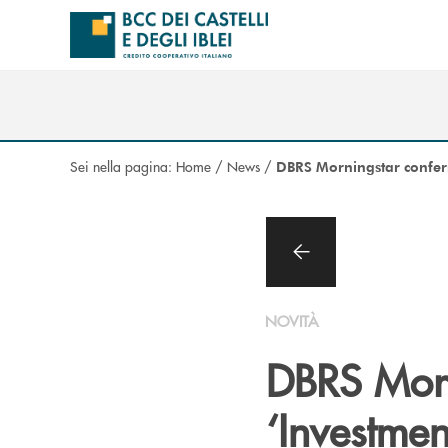
Salta al contenuto principale
Sei nella pagina:
Home
/
News
/
DBRS Morningstar conferm
NOVITÀ
DBRS Morn
‘Investmen