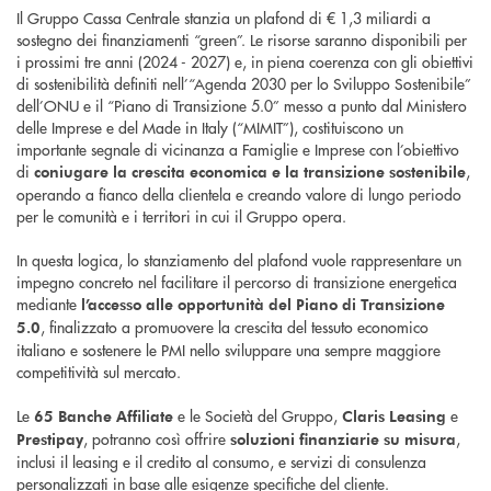
Il Gruppo Cassa Centrale stanzia un plafond di € 1,3 miliardi a
sostegno dei finanziamenti “green”. Le risorse saranno disponibili per
i prossimi tre anni (2024 - 2027) e, in piena coerenza con gli obiettivi
di sostenibilità definiti nell’“Agenda 2030 per lo Sviluppo Sostenibile”
dell’ONU e il “Piano di Transizione 5.0” messo a punto dal Ministero
delle Imprese e del Made in Italy (“MIMIT”), costituiscono un
importante segnale di vicinanza a Famiglie e Imprese con l’obiettivo
di
,
coniugare la crescita economica e la transizione sostenibile
operando a fianco della clientela e creando valore di lungo periodo
per le comunità e i territori in cui il Gruppo opera.
In questa logica, lo stanziamento del plafond vuole rappresentare un
impegno concreto nel facilitare il percorso di transizione energetica
mediante
l’accesso alle opportunità del Piano di Transizione
, finalizzato a promuovere la crescita del tessuto economico
5.0
italiano e sostenere le PMI nello sviluppare una sempre maggiore
competitività sul mercato.
Le
e le Società del Gruppo,
e
65 Banche Affiliate
Claris Leasing
, potranno così offrire
,
Prestipay
soluzioni finanziarie su misura
inclusi il leasing e il credito al consumo, e servizi di consulenza
personalizzati in base alle esigenze specifiche del cliente.