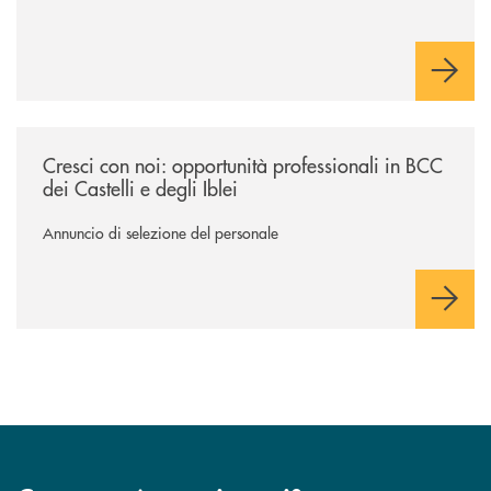
/news/cresci-con-noi-opportunita-professionali-in-bcc-dei-castelli-e-degl
Cresci con noi: opportunità professionali in BCC
dei Castelli e degli Iblei
Annuncio di selezione del personale