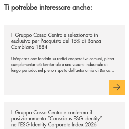
Ti potrebbe interessare anche:
/news/il-gruppo-cassa-centrale-selezionato-in-esclusiva-per-lacquisto
Il Gruppo Cassa Centrale selezionato in
esclusiva per l'acquisto del 15% di Banca
Cambiano 1884
Un'operazione fondata su radici cooperative comuni, piena
complementarietà territoriale e una visione industriale di
lungo periodo, nel pieno rispetto dell'autonomia di Banca
Cambiano. Nei prossimi giorni verrà avviato il periodo di
negoziazione esclusiva per la finalizzazione dell’operazione.
/news/il-gruppo-cassa-centrale-conferma-il-posizionamento-conscious-es
Il Gruppo Cassa Centrale conferma il
posizionamento “Conscious ESG Identity”
nell’ESG Identity Corporate Index 2026