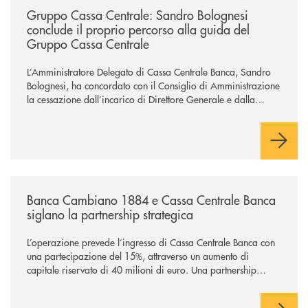
Gruppo Cassa Centrale: Sandro Bolognesi
conclude il proprio percorso alla guida del
Gruppo Cassa Centrale
L’Amministratore Delegato di Cassa Centrale Banca, Sandro
Bolognesi, ha concordato con il Consiglio di Amministrazione
la cessazione dall’incarico di Direttore Generale e dalla
carica di Amministratore Delegato.
Il Gruppo, sotto la guida dell’Amministratore Delegato, e con
il contributo determinante delle Banche di Credito
Cooperativo Socie ha raggiunto una dimensione di vertice nel
panorama bancario italiano.
/news/banca-cambiano-1884-e-cassa-centrale-banca-siglano-la-partner
Banca Cambiano 1884 e Cassa Centrale Banca
siglano la partnership strategica
L’operazione prevede l’ingresso di Cassa Centrale Banca con
una partecipazione del 15%, attraverso un aumento di
capitale riservato di 40 milioni di euro. Una partnership
industriale strategica, fondata sulla condivisione di valori
comuni e sulla prossimità ai territori, per ampliare l’offerta e