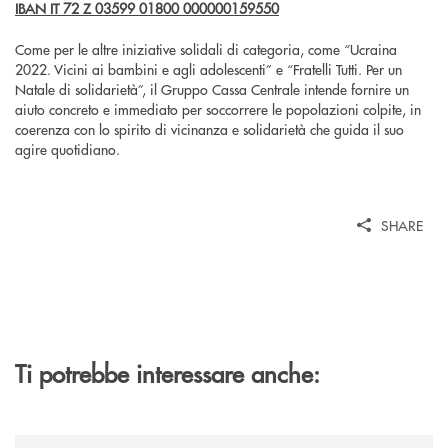
IBAN IT 72 Z 03599 01800 000000159550
Come per le altre iniziative solidali di categoria, come “Ucraina
2022. Vicini ai bambini e agli adolescenti” e “Fratelli Tutti. Per un
Natale di solidarietà”, il Gruppo Cassa Centrale intende fornire un
aiuto concreto e immediato per soccorrere le popolazioni colpite, in
coerenza con lo spirito di vicinanza e solidarietà che guida il suo
agire quotidiano.
SHARE
Ti potrebbe interessare anche:
/news/gruppo-cassa-centrale-sandro-bolognesi-conclude-il-proprio-perc