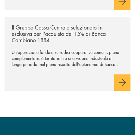
sostenere nuove opportunità di crescita e sviluppo.
/news/il-gruppo-cassa-centrale-selezionato-in-esclusiva-per-lacquisto
Il Gruppo Cassa Centrale selezionato in
esclusiva per l'acquisto del 15% di Banca
Cambiano 1884
Un'operazione fondata su radici cooperative comuni, piena
complementarietà territoriale e una visione industriale di
lungo periodo, nel pieno rispetto dell'autonomia di Banca
Cambiano. Nei prossimi giorni verrà avviato il periodo di
negoziazione esclusiva per la finalizzazione dell’operazione.