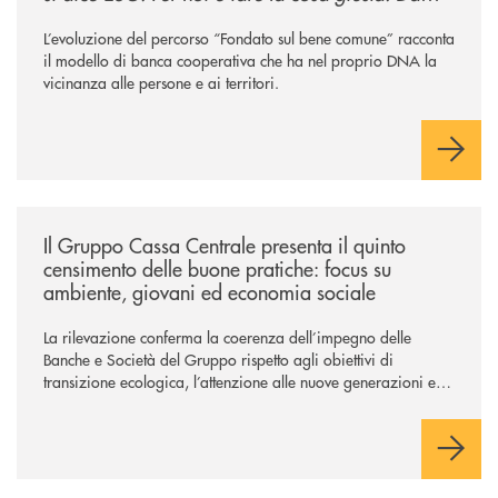
sempre
”
L’evoluzione del percorso “Fondato sul bene comune” racconta
il modello di banca cooperativa che ha nel proprio DNA la
vicinanza alle persone e ai territori.
/news/il-gruppo-cassa-centrale-presenta-il-quinto-censimento-delle-bu
Il Gruppo Cassa Centrale presenta il quinto
censimento delle buone pratiche: focus su
ambiente, giovani ed economia sociale
La rilevazione conferma la coerenza dell’impegno delle
Banche e Società del Gruppo rispetto agli obiettivi di
transizione ecologica, l’attenzione alle nuove generazioni e
alle fasce vulnerabili della popolazione, svolgendo il ruolo di
attori chiave delle comunità locali. Installate 246 colonnine di
ricarica (+15% sul 2024) per veicoli elettrici. Oltre 4 mila i
premi allo studio erogati a favore dei giovani, in crescita del
18% rispetto al 2024.