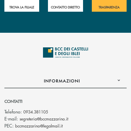
TROVA LA FILIALE
CONTATTO DIRETTO
TRASPARENZA
INFORMAZIONI
CONTATTI
Telefono:
0934.381105
(si apre l’app di posta elettroni
E-mail:
segreteria@bccmazzarino.it
(si apre l’app di posta elettronica)
PEC:
bccmazzarino@legalmail.it