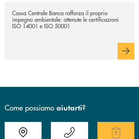
/news/cassa-centrale-banca-rafforza-il-proprio-impegno-ambientale-ott
Cassa Centrale Banca rafforza il proprio
impegno ambientale: ottenute le certificazioni
ISO 14001 e ISO 50001
Come possiamo
?
aiutarti
Accedi all' elenco completo delle filiali .
Hai bisogno di assistenza immediata? Contatta
Hai bisogno di alcuni