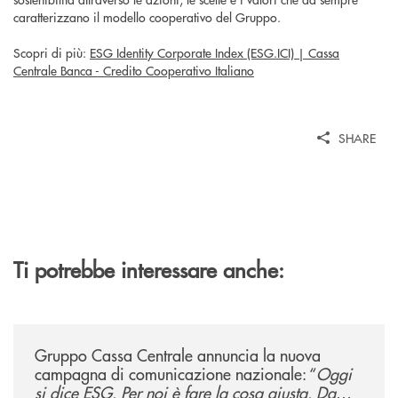
caratterizzano il modello cooperativo del Gruppo.
Scopri di più:
ESG Identity Corporate Index (ESG.ICI) | Cassa
Centrale Banca - Credito Cooperativo Italiano
SHARE
Ti potrebbe interessare anche:
/news/gruppo-cassa-centrale-annuncia-la-nuova-campagna-di-comunicaz
Gruppo Cassa Centrale annuncia la nuova
campagna di comunicazione nazionale: “
Oggi
si dice ESG. Per noi è fare la cosa giusta. Da