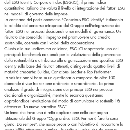
dell'ESG Identity Corporate Index (ESG.ICI), il primo indice
quantitativo italiano che valuta il livello di integrazione dei fattori ESG
nei modelli di governo delle imprese.
La conferma del posizionamento "Conscious ESG Identity" testimonia
la solidità del percorso intrapreso dal Gruppo nell'integrazione dei
fattori ESG nei processi decisionali e nei modelli di governance. Un
risultato che consolida l'impegno nel promuovere una crescita
sostenibile, coerente con i valori della cooperazione.
Giunto alla sua undicesima edizione, ESG.ICI rappresenta uno dei
principali benchmark nazionali per la valutazione della governance
della sostenibilità e attribuisce alle organizzazioni una specifica ESG
Identity sulla base dei risultati ottenuti, distinguendo quattro livelli di
maturità crescente: Builder, Conscious, Leader e Top Performer.
La valutazione si basa su un questionario composto da oltre 100
domande divise tra sezione ordinaria e straordinaria. La prima
analizza il grado di integrazione dei principi ESG nei processi
decisionali e organizzativi, mentre la seconda quest’anno
approfondisce l’evoluzione del modo di comunicare la sostenibilità
attraverso “La nuova narrativa ESG”.
Un tema che trova una diretta applicazione nella campagna
istituzionale del Gruppo “Oggi si dice ESG. Per noi è fare la cosa
giusta. Da sempre”, che nasce proprio con l’obiettivo di raccontare la
sostenibilità attraverso le azioni, le scelte e i valori che da sempre