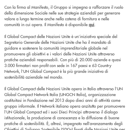
Con la firma al Manifesto, il Gruppo si impegna a rafforzare il ruolo
della dimensione Sociale nelle sue strategie aziendali per generare
valore a lungo termine anche nella catena di fornitura e nelle
comunità in cui opera. Il Manifesto è disponibile
qui
.
Il Global Compact delle Nazioni Unite è un’iniziativa speciale del
Segretario Generale delle Nazioni Unite che ha il mandato di
guidare e sostenere la comunità imprenditoriale globale nel
promuovere gli obiettivi e i valori delle Nazioni Unite attraverso
pratiche aziendali responsabili. Con più di 20.000 aziende e quasi
3.000 firmatari non profit con sede in 167 paesi e 63 Country
Network, l’UN Global Compact è la più grande iniziativa di
sostenibilità aziendale nel mondo.
Il Global Compact delle Nazioni Unite opera in Italia attraverso l’UN
Global Compact Network Italia (UNGCN Italia), organizzazione
costituitasi in Fondazione nel 2013 dopo dieci anni di attività come
gruppo informale. Il Network italiano opera anzitutto per promuovere
l’UN Global Compact ed i suoi Dieci Principi attraverso il dialogo
istituzionale, la produzione di conoscenza e la diffusione di buone
pratiche di sostenibilità. È, altresì, impegnato nell’avanzamento degli
Obiettivi di Sviluppo Sostenibile (SDGs) fissati dalle Nazioni Unite per