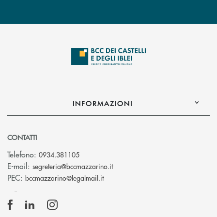
INFORMAZIONI
CONTATTI
Telefono:
0934.381105
(si apre l’app di posta elettroni
E-mail:
segreteria@bccmazzarino.it
(si apre l’app di posta elettronica)
PEC:
bccmazzarino@legalmail.it