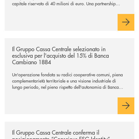
capitale riservato di 40 milioni di euro. Una partnership
industriale strategica, fondata sulla condivisione di valori
comuni e sulla prossimità ai territori, per ampliare l’offerta e
sostenere nuove opportunità di crescita e sviluppo.
/news/il-gruppo-cassa-centrale-selezionato-in-esclusiva-per-lacquisto
Il Gruppo Cassa Centrale selezionato in
esclusiva per l'acquisto del 15% di Banca
Cambiano 1884
Un'operazione fondata su radici cooperative comuni, piena
complementarietà territoriale e una visione industriale di
lungo periodo, nel pieno rispetto dell'autonomia di Banca
Cambiano. Nei prossimi giorni verrà avviato il periodo di
negoziazione esclusiva per la finalizzazione dell’operazione.
/news/il-gruppo-cassa-centrale-conferma-il-posizionamento-conscious-es
Il Gruppo Cassa Centrale conferma il
posizionamento “Conscious ESG Identity”