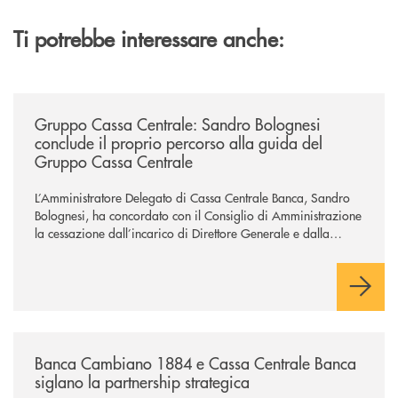
Ti potrebbe interessare anche:
/news/gruppo-cassa-centrale-sandro-bolognesi-conclude-il-proprio-perc
Gruppo Cassa Centrale: Sandro Bolognesi
conclude il proprio percorso alla guida del
Gruppo Cassa Centrale
L’Amministratore Delegato di Cassa Centrale Banca, Sandro
Bolognesi, ha concordato con il Consiglio di Amministrazione
la cessazione dall’incarico di Direttore Generale e dalla
carica di Amministratore Delegato.
Il Gruppo, sotto la guida dell’Amministratore Delegato, e con
il contributo determinante delle Banche di Credito
Cooperativo Socie ha raggiunto una dimensione di vertice nel
panorama bancario italiano.
/news/banca-cambiano-1884-e-cassa-centrale-banca-siglano-la-partner
Banca Cambiano 1884 e Cassa Centrale Banca
siglano la partnership strategica