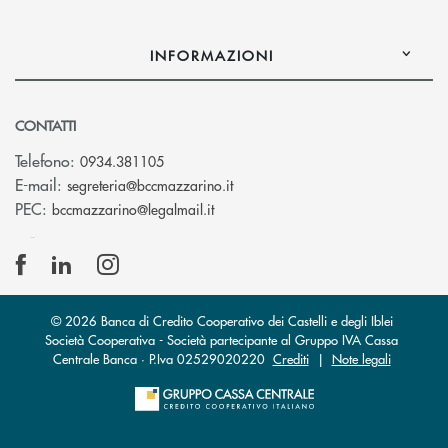
INFORMAZIONI
CONTATTI
Telefono:
0934.381105
(si apre l’app di posta elettroni
E-mail:
segreteria@bccmazzarino.it
(si apre l’app di posta elettronica)
PEC:
bccmazzarino@legalmail.it
© 2026 Banca di Credito Cooperativo dei Castelli e degli Iblei
Società Cooperativa - Società partecipante al Gruppo IVA Cassa
Centrale Banca · P.Iva 02529020220
Crediti
|
Note legali