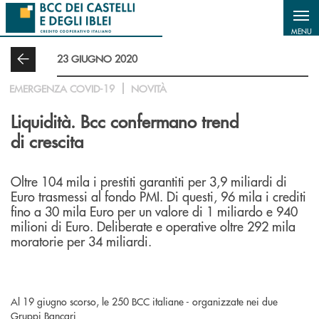
Salta al contenuto principale
MENU
23 GIUGNO 2020
EMERGENZA COVID-19
NOVITÀ
Liquidità. Bcc confermano trend
di crescita
Oltre 104 mila i prestiti garantiti per 3,9 miliardi di
Euro trasmessi al fondo PMI. Di questi, 96 mila i crediti
fino a 30 mila Euro per un valore di 1 miliardo e 940
milioni di Euro. Deliberate e operative oltre 292 mila
moratorie per 34 miliardi.
Al 19 giugno scorso, le 250 BCC italiane - organizzate nei due
Gruppi Bancari