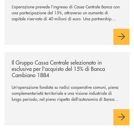
L’operazione prevede l’ingresso di Cassa Centrale Banca con
una partecipazione del 15%, attraverso un aumento di
capitale riservato di 40 milioni di euro. Una partnership
industriale strategica, fondata sulla condivisione di valori
comuni e sulla prossimità ai territori, per ampliare l’offerta e
sostenere nuove opportunità di crescita e sviluppo.
/news/il-gruppo-cassa-centrale-selezionato-in-esclusiva-per-lacquisto
Il Gruppo Cassa Centrale selezionato in
esclusiva per l'acquisto del 15% di Banca
Cambiano 1884
Un'operazione fondata su radici cooperative comuni, piena
complementarietà territoriale e una visione industriale di
lungo periodo, nel pieno rispetto dell'autonomia di Banca
Cambiano. Nei prossimi giorni verrà avviato il periodo di
negoziazione esclusiva per la finalizzazione dell’operazione.