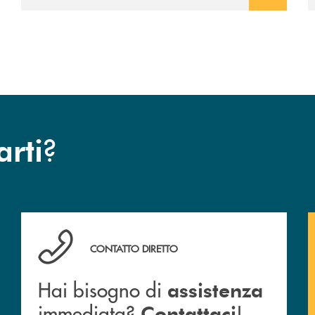
prossimità ai territori, per ampliare l’offerta
e sostenere nuove opportunità di crescita e
sviluppo.
?
arti
Hai bisogno di assistenza immediata? Contattaci !
CONTATTO DIRETTO
Hai bisogno di
assistenza
immediata?
!
Contattaci