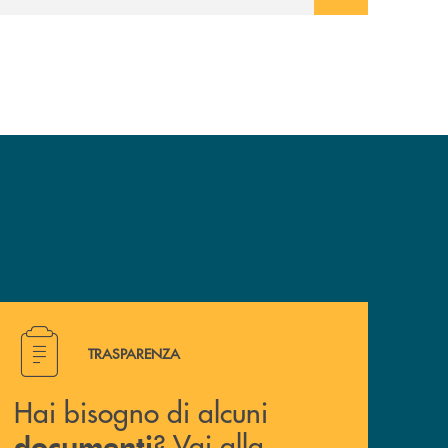
avviato il periodo di negoziazione
esclusiva per la finalizzazione
dell’operazione.
Hai bisogno di alcuni documenti ? Vai alla pagina traspa
TRASPARENZA
Hai bisogno di alcuni
? Vai alla
documenti