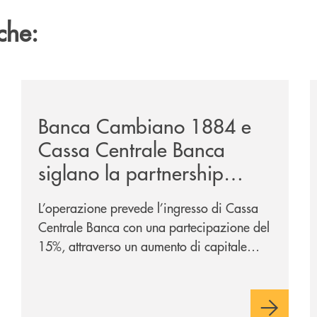
che:
nclude-il-proprio-percorso-alla-guida-del-gruppo-cassa-c
/news/banca-cambiano-1884-e-cassa-centrale-banca-si
/
Banca Cambiano 1884 e
Cassa Centrale Banca
siglano la partnership
strategica
L’operazione prevede l’ingresso di Cassa
Centrale Banca con una partecipazione del
15%, attraverso un aumento di capitale
riservato di 40 milioni di euro. Una
partnership industriale strategica, fondata
sulla condivisione di valori comuni e sulla