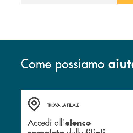
Il Gruppo, sotto la guida
dell’Amministratore Delegato, e con il
contributo determinante delle Banche di
Credito Cooperativo Socie ha raggiunto
una dimensione di vertice nel panorama
bancario italiano.
Come possiamo
aiut
Accedi all' elenco completo delle filiali .
TROVA LA FILIALE
Accedi all'
elenco
delle
.
completo
filiali