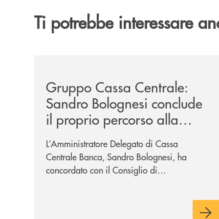
Ti potrebbe interessare an
/news/gruppo-cassa-centrale-sandro-bolognesi-co
Gruppo Cassa Centrale:
Sandro Bolognesi conclude
il proprio percorso alla
guida del Gruppo Cassa
L’Amministratore Delegato di Cassa
Centrale
Centrale Banca, Sandro Bolognesi, ha
concordato con il Consiglio di
Amministrazione la cessazione
dall’incarico di Direttore Generale e dalla
carica di Amministratore Delegato.