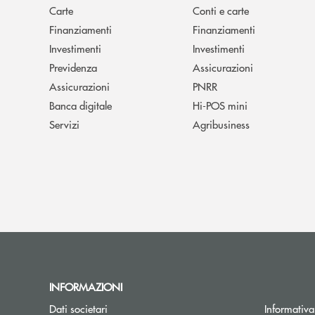
Carte
Conti e carte
Finanziamenti
Finanziamenti
Investimenti
Investimenti
Previdenza
Assicurazioni
Assicurazioni
PNRR
Banca digitale
Hi-POS mini
Servizi
Agribusiness
INFORMAZIONI
Dati societari
Informativa 