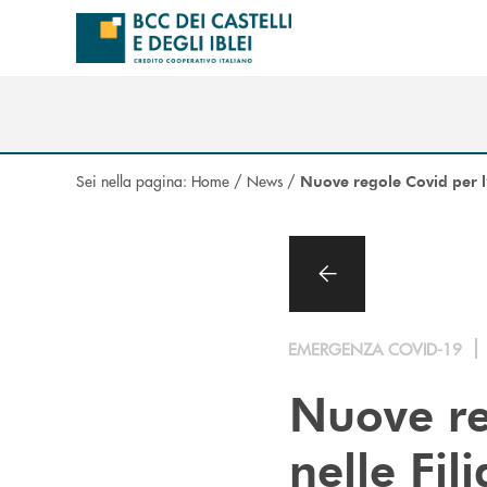
Salta al contenuto principale
Sei nella pagina:
Home
/
News
/
Nuove regole Covid per l’a
EMERGENZA COVID-19
Nuove re
nelle Fil