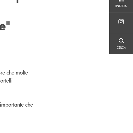
LINKEDIN
LINKEDIN
e"
CERCA
CERCA
pre che molte
rtelli
è importante che