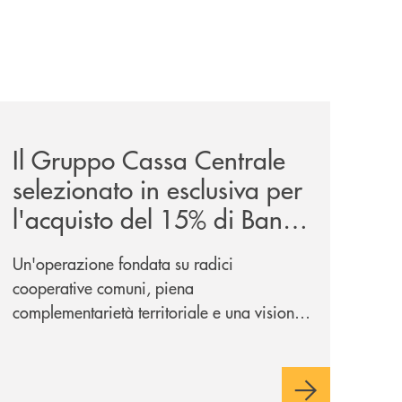
entrale/
glano-la-partnership-strategica/
news/il-gruppo-cassa-centrale-selezionato-in-esclusiva-p
Il Gruppo Cassa Centrale
selezionato in esclusiva per
l'acquisto del 15% di Banca
Cambiano 1884
Un'operazione fondata su radici
cooperative comuni, piena
complementarietà territoriale e una visione
industriale di lungo periodo, nel pieno
rispetto dell'autonomia di Banca
Cambiano. Nei prossimi giorni verrà