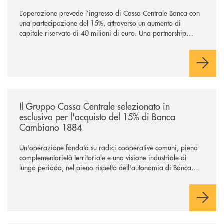
L’operazione prevede l’ingresso di Cassa Centrale Banca con
una partecipazione del 15%, attraverso un aumento di
capitale riservato di 40 milioni di euro. Una partnership
industriale strategica, fondata sulla condivisione di valori
comuni e sulla prossimità ai territori, per ampliare l’offerta e
sostenere nuove opportunità di crescita e sviluppo.
/news/il-gruppo-cassa-centrale-selezionato-in-esclusiva-per-lacquisto
Il Gruppo Cassa Centrale selezionato in
esclusiva per l'acquisto del 15% di Banca
Cambiano 1884
Un'operazione fondata su radici cooperative comuni, piena
complementarietà territoriale e una visione industriale di
lungo periodo, nel pieno rispetto dell'autonomia di Banca
Cambiano. Nei prossimi giorni verrà avviato il periodo di
negoziazione esclusiva per la finalizzazione dell’operazione.