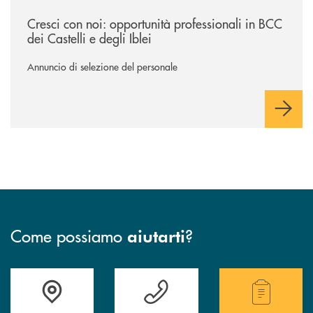
/news/cresci-con-noi-opportunita-professionali-in-bcc-dei-castelli-e-degl
Cresci con noi: opportunità professionali in BCC
dei Castelli e degli Iblei
Annuncio di selezione del personale
Come possiamo
?
aiutarti
Accedi all' elenco completo delle filiali .
Hai bisogno di assistenza immediata? Contatta
Hai bisogno di alcuni