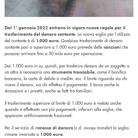
Dal 1° gennaio 2022 entrano in vigore nuove regole per il
La nuova soglia per l’utilizzo
trasferimento del denaro contante.
del contante è di
Qualsiasi trasferimento di denaro
1.000 euro.
contante pari o superiore a 1.000 euro prevede delle
che
sanzioni
possono arrivare fino a 50 mila euro per operazione.
Dai 1.000 euro in su, quindi, per trasferire denaro da un soggetto a
un altro è necessario uno
, come il bonifico
strumento tracciabile
bancario, la carta di debito o credito, ecc. Il limite riguarda sia chi
riceve il denaro, sia chi effettua il pagamento. E tocca anche le
donazioni e i prestiti, anche se fatti tra familiari.
Il trasferimento superiore al limite di 1.000 euro è vietato anche
quando è effettuato con più pagamenti, inferiori alla soglia, che
appaiono artificiosamente frazionati.
Per il servizio di
(c.d.
money transfer
) la soglia
rimessa di denaro
rimane invariata a
.
1.000 euro