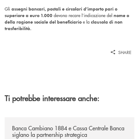
Gli
assegni bancari, postali e circolari d’importo pari o
devono recare l’indicazione del
superiore a euro 1.000
nome o
e la
della ragione sociale del beneficiario
clausola di non
trasferibilità.
SHARE
Ti potrebbe interessare anche:
/news/banca-cambiano-1884-e-cassa-centrale-banca-siglano-la-partner
Banca Cambiano 1884 e Cassa Centrale Banca
siglano la partnership strategica