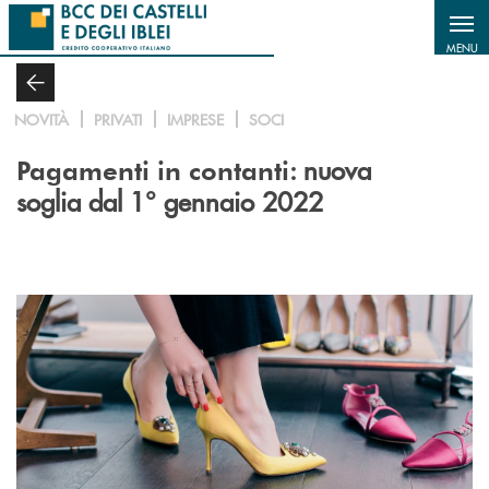
Salta al contenuto principale
MENU
NOVITÀ
PRIVATI
IMPRESE
SOCI
: nuova
Pagamenti in contanti
soglia dal 1° gennaio 2022