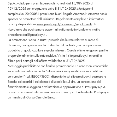
S,p.A., valido per i prestiti personali richiesti dal 15/09/2025 al
15/12/2025 con erogazione entro il 31/12/2025. Montepremi
complessivo: 20.000€. I premi sono Buoni Regalo Amazon.it. Amazon non è
sponsor né promotore dell’iniziativa. Regolamento completo e informativa
privacy disponibili su
www.prestipay.it/home-com/regolamenti
. Ti
ricordiamo che puoi sempre opporti al trattamento inviando una mail a
protezione.dati@prestipay.it
.
La promozione “Salta la Rata” prevede che le rate relative al mese di
dicembre, per ogni annualità di durata del contratto, non comportano un
addebito di quota capitale e quota interessi. Queste ultime vengono ripartite
proporzionalmente sulle rate residue. Visita il sito prestipay.it o recati in
filiale per i dettagli dell’offerta valida fino al 31/10/2025.
Messaggio pubblicitario con finalità promozionale. Le condizioni economiche
sono indicate nel documento “Informazioni europee di base sul credito ai
consumatori” (cd. IEBCC/SECCI) disponibile sul sito prestipay.it o presso le
Banche collocatrici il cui elenco è disponibile sul sito. La concessione del
finanziamento è soggetta a valutazione e approvazione di Prestipay S.p.A.
previo accertamento dei requisiti necessari in capo al richiedente. Prestipay è
un marchio di Cassa Centrale Banca.