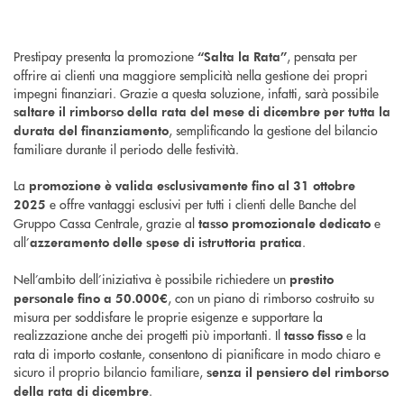
Prestipay presenta la promozione
, pensata per
“Salta la Rata”
offrire ai clienti una maggiore semplicità nella gestione dei propri
impegni finanziari. Grazie a questa soluzione, infatti, sarà possibile
saltare il rimborso della rata del mese di dicembre per tutta la
, semplificando la gestione del bilancio
durata del finanziamento
familiare durante il periodo delle festività.
La
promozione è valida esclusivamente fino al 31 ottobre
e offre vantaggi esclusivi per tutti i clienti delle Banche del
2025
Gruppo Cassa Centrale, grazie al
e
tasso promozionale dedicato
all’
.
azzeramento delle spese di istruttoria pratica
Nell’ambito dell’iniziativa è possibile richiedere un
prestito
, con un piano di rimborso costruito su
personale fino a 50.000€
misura per soddisfare le proprie esigenze e supportare la
realizzazione anche dei progetti più importanti. Il
e la
tasso fisso
rata di importo costante, consentono di pianificare in modo chiaro e
sicuro il proprio bilancio familiare,
senza il pensiero del rimborso
.
della rata di dicembre