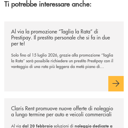
Ti potrebbe interessare anche:
/news/al-via-la-promozione-taglia-la-rata-di-prestipay-il-prestito-perso
Al via la promozione “Taglia la Rata” di
Prestipay. Il prestito personale che si fa in due
per te!
Solo fino al 15 luglio 2026, grazie alla promozione “Taglia
la Rata” sarà possibile richiedere un prestito Prestipay con il
vantaggio di una rata più leggera da metà piano di
rimborso.
/news/claris-rent-promuove-nuove-offerte-di-noleggio-a-lungo-termine-
Claris Rent promuove nuove offerte di noleggio
a lungo termine per auto e veicoli commerciali
Al via
soluzioni di
dal 20 febbraio
noleggio dedicate a