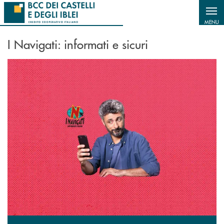
Salta al contenuto principale
MENU
I Navigati: informati e sicuri