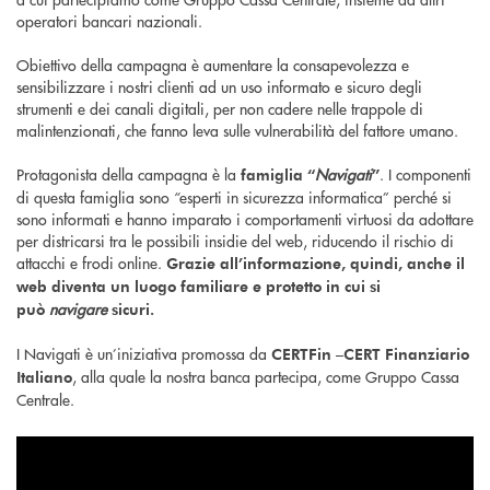
operatori bancari nazionali.
Obiettivo della campagna è aumentare la consapevolezza e
sensibilizzare i nostri clienti ad un uso informato e sicuro degli
strumenti e dei canali digitali, per non cadere nelle trappole di
malintenzionati, che fanno leva sulle vulnerabilità del fattore umano.
Protagonista della campagna è la
Navigati
. I componenti
famiglia “
”
di questa famiglia sono “esperti in sicurezza informatica” perché si
sono informati e hanno imparato i comportamenti virtuosi da adottare
per districarsi tra le possibili insidie del web, riducendo il rischio di
attacchi e frodi online.
Grazie all’informazione, quindi, anche il
web diventa un luogo familiare e protetto in cui si
navigare
può
sicuri.
I Navigati è un’iniziativa promossa da
CERTFin –CERT Finanziario
, alla quale la nostra banca partecipa, come Gruppo Cassa
Italiano
Centrale.