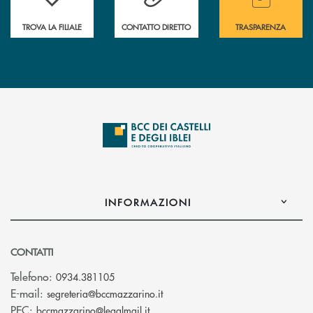
TROVA LA FILIALE
CONTATTO DIRETTO
TRASPARENZA
INFORMAZIONI
CONTATTI
Telefono:
0934.381105
(si apre l’app di posta elettroni
E-mail:
segreteria@bccmazzarino.it
(si apre l’app di posta elettronica)
PEC:
bccmazzarino@legalmail.it