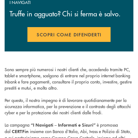
I NAVIGATI
Truffe in agguato? Chi si ferma è salvo.
SCOPRI COME DIFENDERTI
APRE UNA NUOVA FINESTR
Sono sempre più numerosi i nostri clienti che, accedendo tramite PC,
tablet e smartphone, scelgono di entrare nel proprio internet banking
Inbank e fare pagamenti, consultare il proprio conto, investire, gestire
prestiti e mutui, e molto altro.
Per questo, il nostro impegno è di lavorare quotidianamente per la
sicurezza informatica, per la prevenzione e il contrasto degli attacchi
cyber e per la protezione dei nostri clienti dalle frodi.
La campagna
è promossa
“I Navigati – Informati e Sicuri”
dal
insieme con Banca d’Italia, Abi, Ivass e Polizia di Stato,
CERTFin
a cui partecipiamo come Gruppo Cassa Centrale, insieme ad altri