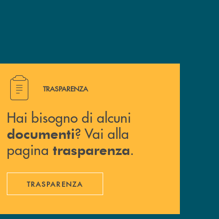
Hai bisogno di alcuni documenti ? Vai alla pagina traspa
TRASPARENZA
Hai bisogno di alcuni
? Vai alla
documenti
pagina
.
trasparenza
TRASPARENZA