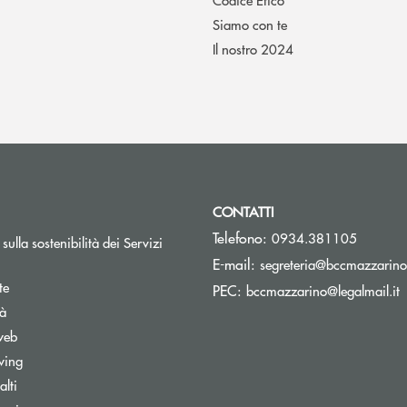
Siamo con te
Il nostro 2024
CONTATTI
Telefono:
0934.381105
sulla sostenibilità dei Servizi
E-mail:
segreteria@bccmazzarino.
te
(
PEC:
bccmazzarino@legalmail.it
tà
web
wing
lti