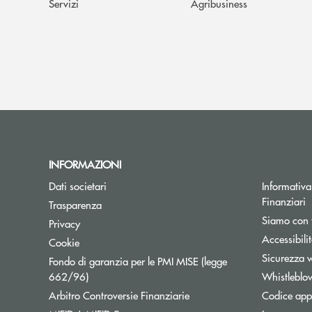
Servizi
Agribusiness
INFORMAZIONI
Dati societari
Informativa 
Finanziari
Trasparenza
Siamo con 
Privacy
Accessibili
Cookie
Sicurezza 
Fondo di garanzia per le PMI MISE (legge
Apre una nuova finestra
662/96)
Whistleblo
Apre una nuova finestra
Arbitro Controversie Finanziarie
Codice appa