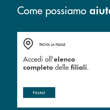
Come possiamo
aiut
Accedi all' elenco completo delle filiali .
TROVA LA FILIALE
Accedi all'
elenco
delle
.
completo
filiali
FILIALI