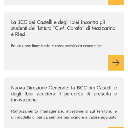
/news/la-bcc-dei-castelli-e-degli-iblei-incontra-gli-studenti-dell-istitut
La BCC dei Castelli e degli Iblei incontra gli
studenti dell’Istituto “C.M. Carafa” di Mazzarino
e Riesi
Educazione finanziaria e consapevolezza economica
/news/nuova-direzione-generale-la-bcc-dei-castelli-e-degli-iblei-acceler
Nuova Direzione Generale: la BCC dei Castelli e
degli Iblei accelera il percorso di crescita e
innovazione
Rafforzamento manageriale, investimenti sul territorio e
un modello di banca sempre più vicino e a valore aggiunto