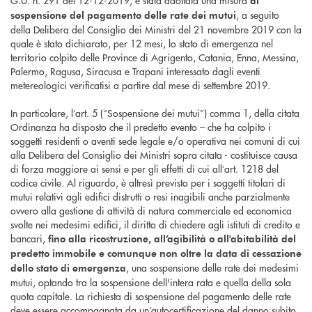
G.U. n. 291 del 12-12-2019, è stata adottata una misura
di
, a seguito
sospensione del pagamento delle rate dei mutui
della Delibera del Consiglio dei Ministri del 21 novembre 2019 con la
quale è stato dichiarato, per 12 mesi, lo stato di emergenza nel
territorio colpito delle Province di Agrigento, Catania, Enna, Messina,
Palermo, Ragusa, Siracusa e Trapani interessato dagli eventi
metereologici verificatisi a partire dal mese di settembre 2019.
In particolare, l’art. 5 (“Sospensione dei mutui”) comma 1, della citata
Ordinanza ha disposto che il predetto evento – che ha colpito i
soggetti residenti o aventi sede legale e/o operativa nei comuni di cui
alla Delibera del Consiglio dei Ministri sopra citata - costituisce causa
di forza maggiore ai sensi e per gli effetti di cui all’art. 1218 del
codice civile. Al riguardo, è altresì previsto per i soggetti titolari di
mutui relativi agli edifici distrutti o resi inagibili anche parzialmente
ovvero alla gestione di attività di natura commerciale ed economica
svolte nei medesimi edifici, il diritto di chiedere agli istituti di credito e
bancari,
fino alla ricostruzione, all’agibilità o all'abitabilità del
predetto immobile e comunque non oltre la data di cessazione
, una sospensione delle rate dei medesimi
dello stato di emergenza
mutui, optando tra la sospensione dell'intera rata e quella della sola
quota capitale. La richiesta di sospensione del pagamento delle rate
deve essere accompagnata da un’autocertificazione del danno subito,