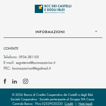
INFORMAZIONI
CONTATTI
Telefono:
0934.381105
(si apre l’app di posta elettroni
E-mail:
segreteria@bccmazzarino.it
(si apre l’app di posta elettronica)
PEC:
bccmazzarino@legalmail.it
© 2026 Banca di Credito Cooperativo dei Castelli e degli Iblei
Società Cooperativa - Società partecipante al Gruppo IVA Cassa
Centrale Banca · P.Iva 02529020220
Crediti
|
Note legali