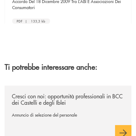
Accordo Del 18 Dicembre 2009 Tra L’ABI E Associazioni Dei
apre una nuova finestra
Consumatori
PDF | 133,3 kb
Ti potrebbe interessare anche:
/news/cresci-con-noi-opportunita-professionali-in-bcc-dei-castelli-e-degl
Cresci con noi: opportunità professionali in BCC
dei Castelli e degli Iblei
Annuncio di selezione del personale