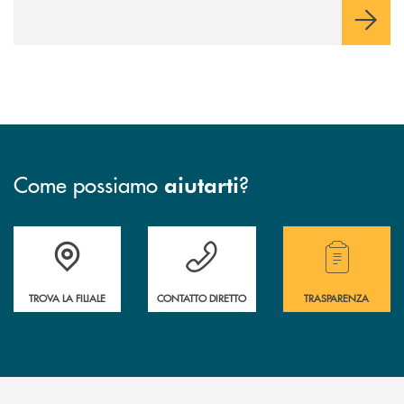
Come possiamo
?
aiutarti
Accedi all' elenco completo delle filiali .
Hai bisogno di assistenza immediata? Contatta
Hai bisogno di alcuni
TROVA LA FILIALE
CONTATTO DIRETTO
TRASPARENZA