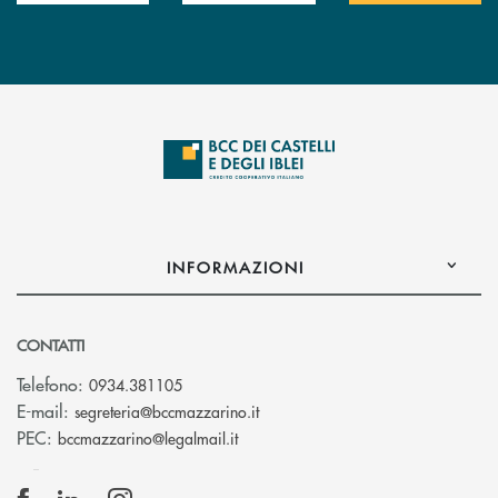
INFORMAZIONI
CONTATTI
Telefono:
0934.381105
(si apre l’app di posta elettroni
E-mail:
segreteria@bccmazzarino.it
(si apre l’app di posta elettronica)
PEC:
bccmazzarino@legalmail.it