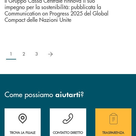
Il Gruppo Cassa Centrale rinnova il suo
impegno per la sostenibilità: pubblicata la
Communication on Progress 2025 del Global
Compact delle Nazioni Unite
successivo
1
2
3
Come possiamo
?
aiutarti
Accedi all' elenco completo delle filiali .
Hai bisogno di assistenza immediata? Contatta
Hai bisogno di alcuni
TROVA LA FILIALE
CONTATTO DIRETTO
TRASPARENZA