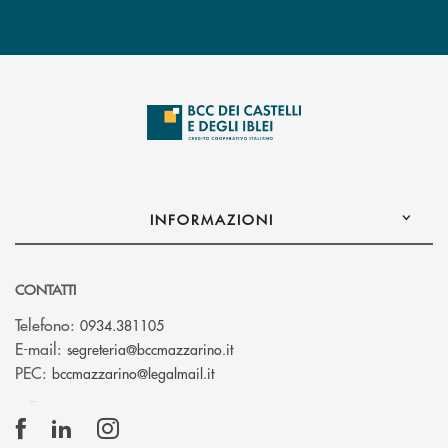
INFORMAZIONI
CONTATTI
Telefono:
0934.381105
(si apre l’app di posta elettroni
E-mail:
segreteria@bccmazzarino.it
(si apre l’app di posta elettronica)
PEC:
bccmazzarino@legalmail.it