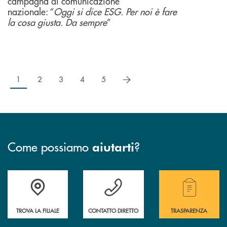
campagna di comunicazione
nazionale: “
Oggi si dice ESG. Per noi è fare
la cosa giusta. Da sempre
”
successivo
1
2
3
4
5
Come possiamo
?
aiutarti
Accedi all' elenco completo delle filiali .
Hai bisogno di assistenza immediata? Contatta
Hai bisogno di alcuni
TROVA LA FILIALE
CONTATTO DIRETTO
TRASPARENZA